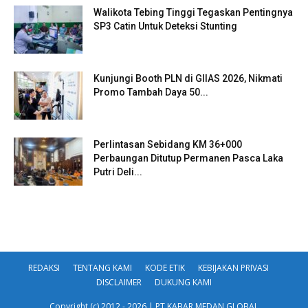
Walikota Tebing Tinggi Tegaskan Pentingnya
SP3 Catin Untuk Deteksi Stunting
Kunjungi Booth PLN di GIIAS 2026, Nikmati
Promo Tambah Daya 50...
Perlintasan Sebidang KM 36+000
Perbaungan Ditutup Permanen Pasca Laka
Putri Deli...
REDAKSI
TENTANG KAMI
KODE ETIK
KEBIJAKAN PRIVASI
DISCLAIMER
DUKUNG KAMI
Copyright (c) 2012 - 2026 | PT KABAR MEDAN GLOBAL