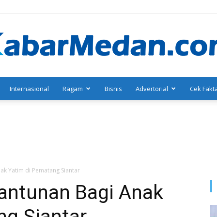
Internasional
Ragam
Bisnis
Advertorial
Cek Fakt
KabarMedan.com
ak Yatim di Pematang Siantar
Santunan Bagi Anak
ng Siantar