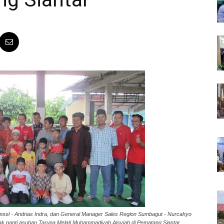
sel - Andrias Indra, dan General Manager Sales Region Sumbagut - Nurcahyo
ak panti asuhan Taruna Melati Muhammadiyah Aisyiah di Pematang Siantar,