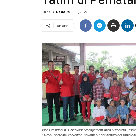
Jurnalis:
Redaksi
-
6 Juli 2015
Share
Vice President ICT Network Management Area Sumatera Telkom
Priyadi, bersama karyawan Telkomsel saat berfoto bersama an