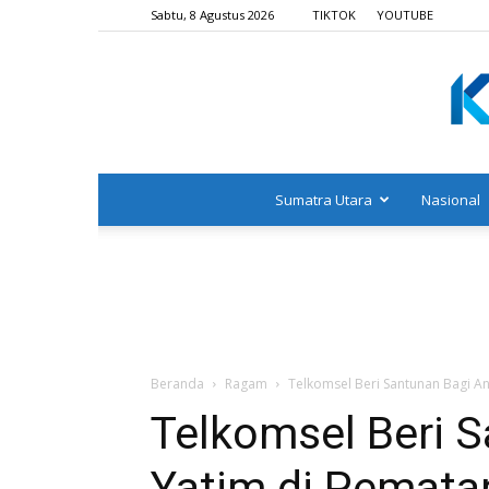
Sabtu, 8 Agustus 2026
TIKTOK
YOUTUBE
Sumatra Utara
Nasional
Beranda
Ragam
Telkomsel Beri Santunan Bagi An
Telkomsel Beri 
Yatim di Pemata