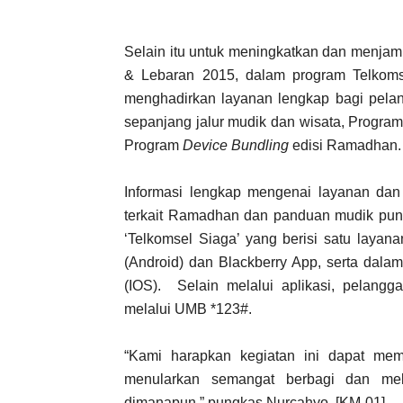
Selain itu untuk meningkatkan dan men
& Lebaran 2015, dalam program Telkomse
menghadirkan layanan lengkap bagi pelang
sepanjang jalur mudik dan wisata, Progra
Program
Device Bundling
edisi Ramadhan.
Informasi lengkap mengenai layanan dan
terkait Ramadhan dan panduan mudik pun d
‘Telkomsel Siaga’ yang berisi satu layana
(Android) dan Blackberry App, serta dala
(IOS). Selain melalui aplikasi, pelang
melalui UMB *123#.
“Kami harapkan kegiatan ini dapat me
menularkan semangat berbagi dan mel
dimanapun,” pungkas Nurcahyo. [KM-01]