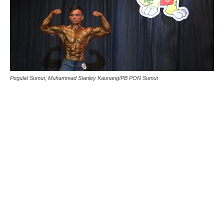
Pegulat Sumut, Muhammad Stanley Kaunang/PB PON Sumut