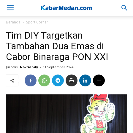
Beranda
Sport Corner
Tim DIY Targetkan
Tambahan Dua Emas di
Cabor Binaraga PON XXI
Jurnalis:
Novriandy
-
11 September 2024