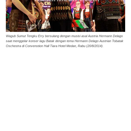
Wagub Sumut Tengku Erry bersulang dengan musisi asal Austria Hermann Delago
saat menggelar konser lagu Batak dengan tema Hermann Delago Austrian Tobatak
Oschestra di Convenstion Hall Tiara Hotel Medan, Rabu (20/8/2014).