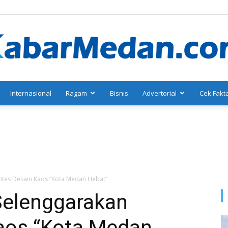
Internasional
Ragam
Bisnis
Advertorial
Cek Fakt
KabarMedan.com
tes Desain Kaos “Kota Medan Hebat”
elenggarakan
aos “Kota Medan