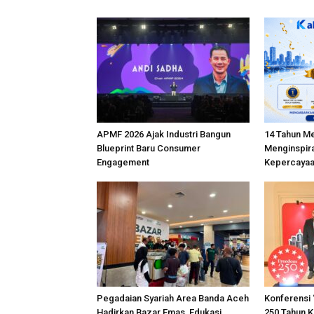
APMF 2026 Ajak Industri Bangun
14 Tahun M
Blueprint Baru Consumer
Menginspira
Engagement
Kepercayaa
Pegadaian Syariah Area Banda Aceh
Konferensi 
Hadirkan Bazar Emas, Edukasi
250 Tahun 