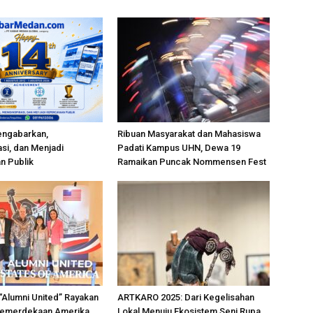
engabarkan,
Ribuan Masyarakat dan Mahasiswa
si, dan Menjadi
Padati Kampus UHN, Dewa 19
n Publik
Ramaikan Puncak Nommensen Fest
“Alumni United” Rayakan
ARTKARO 2025: Dari Kegelisahan
Kemerdekaan Amerika
Lokal Menuju Ekosistem Seni Rupa