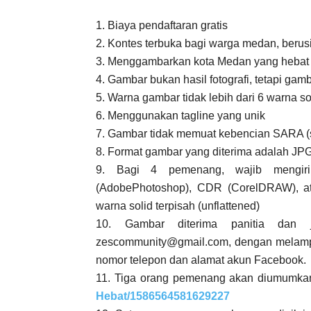
1. Biaya pendaftaran gratis
2. Kontes terbuka bagi warga medan, berus
3. Menggambarkan kota Medan yang hebat 
4. Gambar bukan hasil fotografi, tetapi g
5. Warna gambar tidak lebih dari 6 warna s
6. Menggunakan tagline yang unik
7. Gambar tidak memuat kebencian SARA (
8. Format gambar yang diterima adalah JPG 
9. Bagi 4 pemenang, wajib mengir
(AdobePhotoshop), CDR (CorelDRAW), ata
warna solid terpisah (unflattened)
10. Gambar diterima panitia dan 
zescommunity@gmail.com
, dengan melampi
nomor telepon dan alamat akun Facebook.
11. Tiga orang pemenang akan diumumka
Hebat/1586564581629227