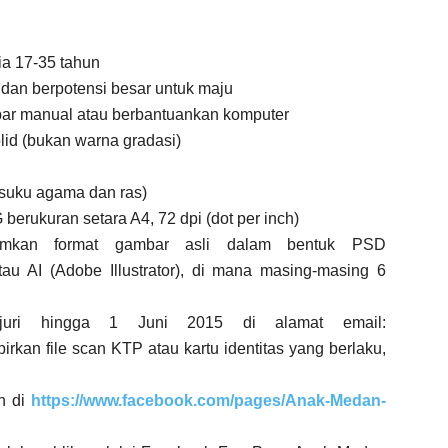
ia 17-35 tahun
dan berpotensi besar untuk maju
ambar manual atau berbantuankan komputer
olid (bukan warna gradasi)
suku agama dan ras)
berukuran setara A4, 72 dpi (dot per inch)
imkan format gambar asli dalam bentuk PSD
u AI (Adobe Illustrator), di mana masing-masing 6
juri hingga 1 Juni 2015 di alamat email:
rkan file scan KTP atau kartu identitas yang berlaku,
n di
https://www.facebook.com/pages/Anak-Medan-