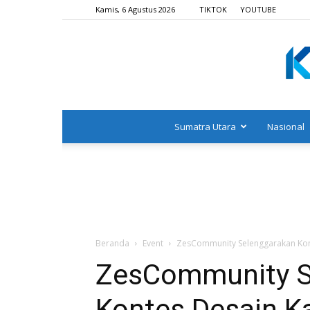
Kamis, 6 Agustus 2026
TIKTOK
YOUTUBE
Sumatra Utara
Nasional
Beranda
Event
ZesCommunity Selenggarakan Kon
ZesCommunity S
Kontes Desain K