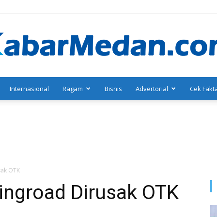
Internasional
Ragam
Bisnis
Advertorial
Cek Fakt
KabarMedan.com
usak OTK
Ringroad Dirusak OTK