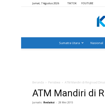
Jumat, 7 Agustus 2026
TIKTOK
YOUTUBE
Sumatra Utara
Nasional
Beranda
Peristiwa
ATM Mandiri di Ringroad Dir
ATM Mandiri di 
Jurnalis:
Redaksi
-
28 Mei 2015