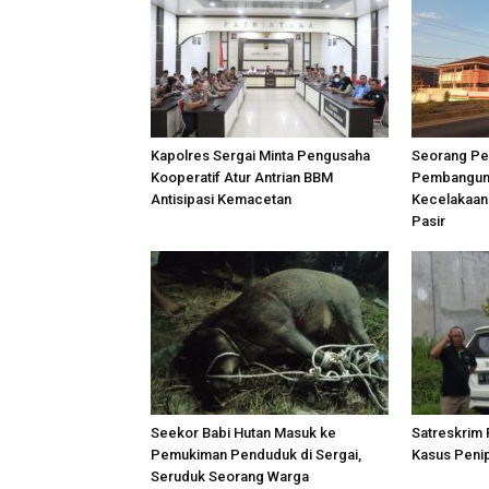
Kapolres Sergai Minta Pengusaha
Seorang Pe
Kooperatif Atur Antrian BBM
Pembanguna
Antisipasi Kemacetan
Kecelakaan 
Pasir
Seekor Babi Hutan Masuk ke
Satreskrim 
Pemukiman Penduduk di Sergai,
Kasus Penip
Seruduk Seorang Warga