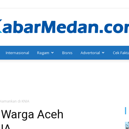
Internasional
Ragam
Bisnis
Advertorial
Cek Fakt
KabarMedan.com
Diamankan di KNIA
 Warga Aceh
IA