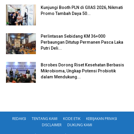
Kunjungi Booth PLN di GIIAS 2026, Nikmati
Promo Tambah Daya 50...
Perlintasan Sebidang KM 36+000
Perbaungan Ditutup Permanen Pasca Laka
Putri Deli...
Bcrobes Dorong Riset Kesehatan Berbasis
Mikrobioma, Ungkap Potensi Probiotik
dalam Mendukung...
REDAKSI
TENTANG KAMI
KODE ETIK
KEBIJAKAN PRIVASI
DISCLAIMER
DUKUNG KAMI