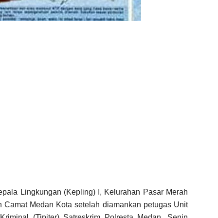
epala Lingkungan (Kepling) I, Kelurahan Pasar Merah
h Camat Medan Kota setelah diamankan petugas Unit
riminal (Tipiter) Satreskrim Polresta Medan, Senin