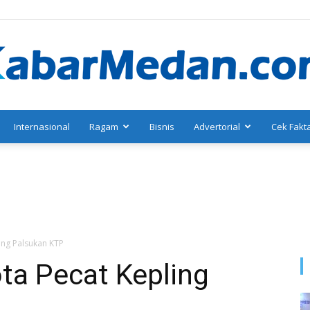
Internasional
Ragam
Bisnis
Advertorial
Cek Fakt
KabarMedan.com
ng Palsukan KTP
a Pecat Kepling