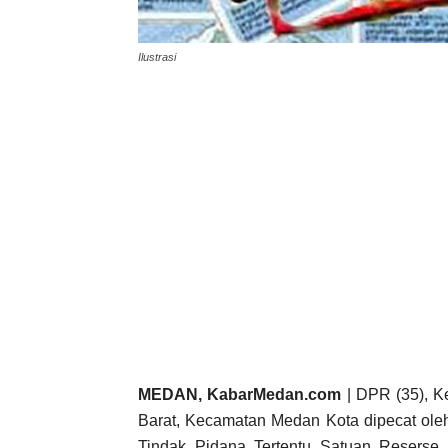
Ilustrasi
MEDAN, KabarMedan.com
| DPR (35), K
Barat, Kecamatan Medan Kota dipecat ole
Tindak Pidana Tertentu Satuan Reserse K