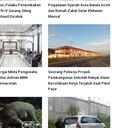
on, Pelaku Penembakan
Pegadaian Syariah Area Banda Aceh
PN IV Sarang Giting
dan Rumah Zakat Gelar Khitanan
rhasil Diciduk
Massal
ergai Minta Pengusaha
Seorang Pekerja Proyek
Atur Antrian BBM
Pembangunan Sekolah Rakyat Alami
Kemacetan
Kecelakaan Kerja Terjatuh Saat Pikul
Pasir