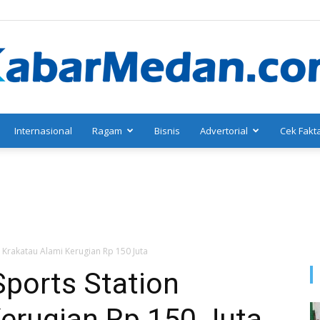
Internasional
Ragam
Bisnis
Advertorial
Cek Fakt
KabarMedan.com
n Krakatau Alami Kerugian Rp 150 Juta
Sports Station
erugian Rp 150 Juta