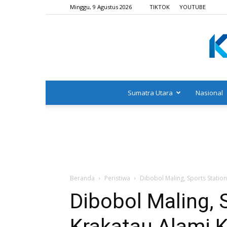
Minggu, 9 Agustus 2026
TIKTOK
YOUTUBE
Sumatra Utara
Nasional
Beranda
Peristiwa
Dibobol Maling, Sports Statio
Dibobol Maling, 
Krakatau Alami K