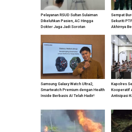
Pelayanan RSUD Sultan Sulaiman
Sempat Bur
Dikeluhkan Pasien, AC Hingga
Sekuriti PT
Dokter Jaga Jadi Sorotan
Akhirnya Be
Samsung Galaxy Watch Ultra2,
Kapolres S
Smartwatch Premium dengan Health
Kooperatif 
Inside Berbasis AI Telah Hadir!
Antisipasi 