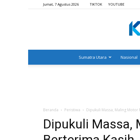
Jumat, 7 Agustus 2026
TIKTOK
YOUTUBE
Sumatra Utara
Nasional
Beranda
Peristiwa
Dipukuli Massa, Maling Motor 
Dipukuli Massa,
Berterima Kasih