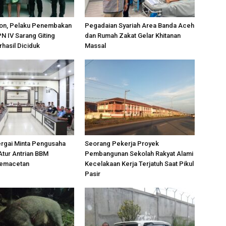
on, Pelaku Penembakan
Pegadaian Syariah Area Banda Aceh
PN IV Sarang Giting
dan Rumah Zakat Gelar Khitanan
rhasil Diciduk
Massal
ergai Minta Pengusaha
Seorang Pekerja Proyek
Atur Antrian BBM
Pembangunan Sekolah Rakyat Alami
Kemacetan
Kecelakaan Kerja Terjatuh Saat Pikul
Pasir