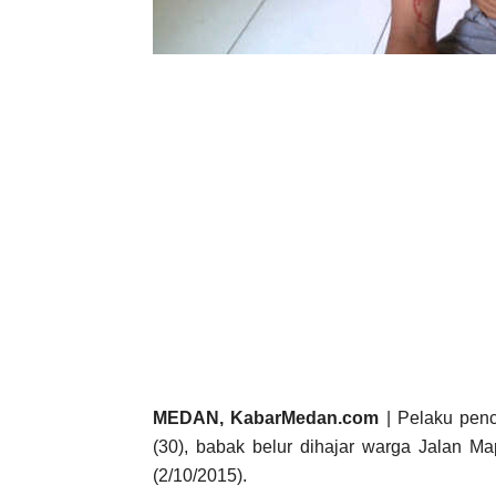
MEDAN, KabarMedan.com
| Pelaku penc
(30), babak belur dihajar warga Jalan M
(2/10/2015).