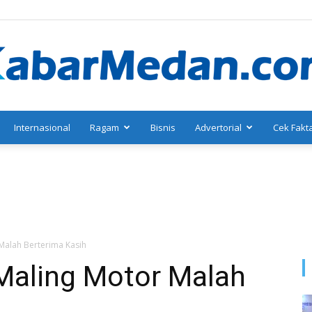
Internasional
Ragam
Bisnis
Advertorial
Cek Fakt
KabarMedan.com
Malah Berterima Kasih
 Maling Motor Malah