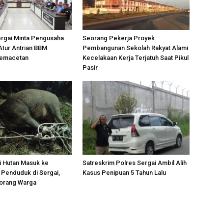
ergai Minta Pengusaha
Seorang Pekerja Proyek
Atur Antrian BBM
Pembangunan Sekolah Rakyat Alami
Kemacetan
Kecelakaan Kerja Terjatuh Saat Pikul
Pasir
i Hutan Masuk ke
Satreskrim Polres Sergai Ambil Alih
Penduduk di Sergai,
Kasus Penipuan 5 Tahun Lalu
orang Warga