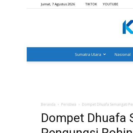
Jumat, 7 Agustus 2026
TIKTOK
YOUTUBE
Sumatra Utara
Nasional
Beranda
Peristiwa
Dompet Dhuafa Semangati Pen
Dompet Dhuafa 
Pengungsi Rohin