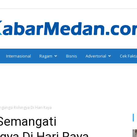
Internasional
Ragam
Bisnis
Advertorial
Cek Fakt
KabarMedan.com
gungsi Rohingya Di Hari Raya
Semangati
gya Di Hari Raya