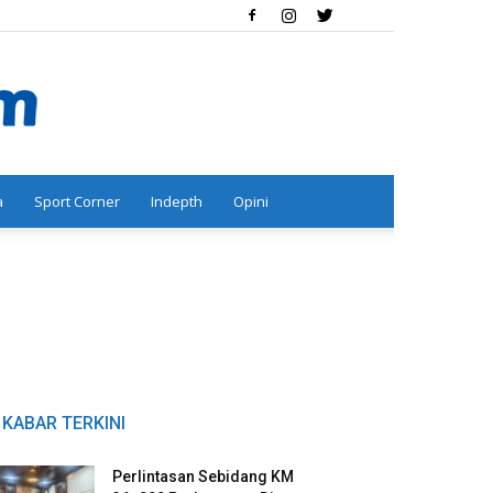
a
Sport Corner
Indepth
Opini
KABAR TERKINI
Perlintasan Sebidang KM