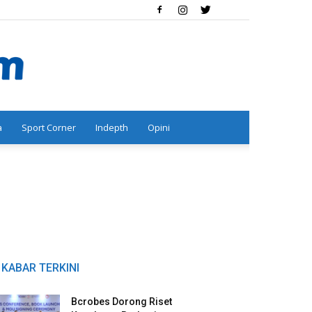
a
Sport Corner
Indepth
Opini
KABAR TERKINI
Bcrobes Dorong Riset