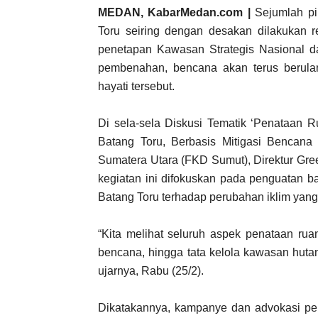
MEDAN, KabarMedan.com |
Sejumlah pi
Toru seiring dengan desakan dilakukan re
penetapan Kawasan Strategis Nasional d
pembenahan, bencana akan terus berul
hayati tersebut.
Di sela-sela Diskusi Tematik ‘Penataan 
Batang Toru, Berbasis Mitigasi Bencana
Sumatera Utara (FKD Sumut), Direktur Gre
kegiatan ini difokuskan pada penguatan b
Batang Toru terhadap perubahan iklim yan
“Kita melihat seluruh aspek penataan ruan
bencana, hingga tata kelola kawasan huta
ujarnya, Rabu (25/2).
Dikatakannya, kampanye dan advokasi per