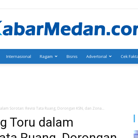
Internasional
Ragam
Bisnis
Advertorial
Cek Fakt
KabarMedan.com
alam Sorotan: Revisi Tata Ruang, Dorongan KSN, dan Zona...
g Toru dalam
Tata Ruang, Dorongan