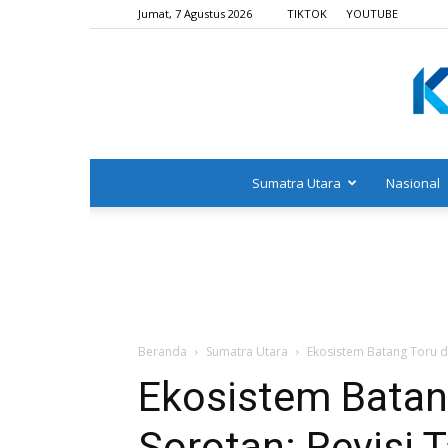
Jumat, 7 Agustus 2026
TIKTOK
YOUTUBE
Sumatra Utara
Nasional
Beranda
Sumatra Utara
Ekosistem Batang Toru d
Ekosistem Batan
Sorotan: Revisi 