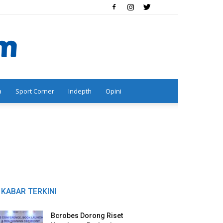
a
Sport Corner
Indepth
Opini
KABAR TERKINI
Bcrobes Dorong Riset