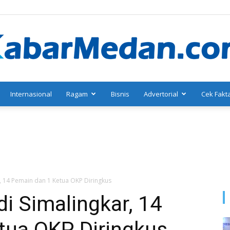
Internasional
Ragam
Bisnis
Advertorial
Cek Fakt
KabarMedan.com
, 14 Pemain dan 1 Ketua OKP Diringkus
i Simalingkar, 14
tua OKP Diringkus