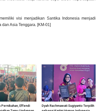
emiliki visi menjadikan Santika Indonesia menjadi
ia dan Asia Tenggara. [KM-01]
a Pernikahan, Effendi
Dyah Rachmawati Sugiyanto Terpilih
ejutkan Tamu Undangan
sebagai Kartini Humas Indonesia