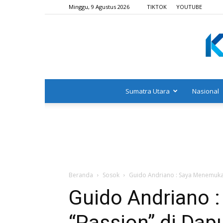
Minggu, 9 Agustus 2026
TIKTOK
YOUTUBE
Sumatra Utara
Nasional
Beranda
Sosok
Guido Andriano : Saya Menemuka
Guido Andriano 
“Passion” di Dap