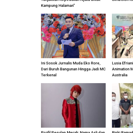
Kampung Halaman”
Ini Sosok Jurnalis Muda Eko Rore,
Lusia Efrian
Dari Buruh Bangunan Hingga Jadi MC
Animation 
Terkenal
Australia
Profil Pesulap Merah: Nama Asli dan
Riski Rama