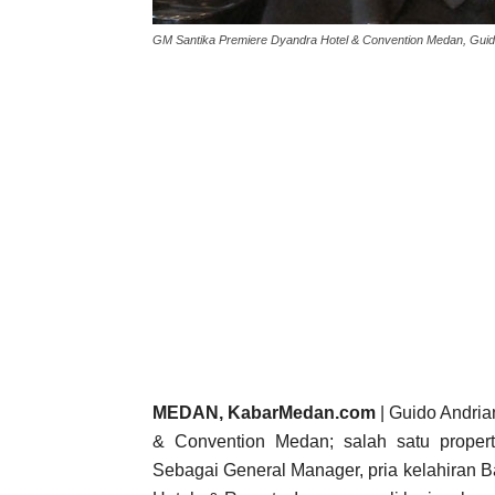
GM Santika Premiere Dyandra Hotel & Convention Medan, Guid
MEDAN, KabarMedan.com
| Guido Andria
& Convention Medan; salah satu properti 
Sebagai General Manager, pria kelahiran Ba