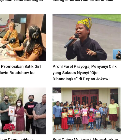
i Promosikan Batik Girl
Profil Farel Prayoga, Penyanyi Cilik
Movie Roadshow ke
yang Sukses Nyanyi “Ojo
Dibandingke” di Depan Jokowi
dhan Diamanahkan
Reni Cahya Mutiasari: Menyebarkan