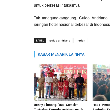
untuk berkreasi,” tukasnya.
Tak tanggung-tanggung, Guido Andriano m
jaringan hotel nasional terbesar di Indones
LABEL
guido andriano
medan
KABAR MENARIK LAINNYA
Benny Sihotang: “Budi Sumalim
Hadiri Pest
Tunjukkan Kepedulian Nyata untuk
Simbolon K