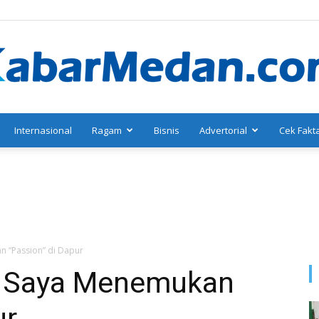
Internasional
Ragam
Bisnis
Advertorial
Cek Fakt
KabarMedan.com
n “Passion” di Dapur
: Saya Menemukan
ur