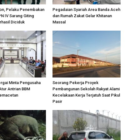
on, Pelaku Penembakan
Pegadaian Syariah Area Banda Aceh
PN IV Sarang Giting
dan Rumah Zakat Gelar Khitanan
rhasil Diciduk
Massal
ergai Minta Pengusaha
Seorang Pekerja Proyek
Atur Antrian BBM
Pembangunan Sekolah Rakyat Alami
Kemacetan
Kecelakaan Kerja Terjatuh Saat Pikul
Pasir