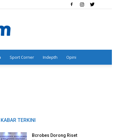
a
Sport Corner
Indepth
Opini
KABAR TERKINI
Bcrobes Dorong Riset