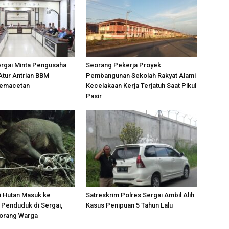
ergai Minta Pengusaha
Seorang Pekerja Proyek
Atur Antrian BBM
Pembangunan Sekolah Rakyat Alami
Kemacetan
Kecelakaan Kerja Terjatuh Saat Pikul
Pasir
i Hutan Masuk ke
Satreskrim Polres Sergai Ambil Alih
Penduduk di Sergai,
Kasus Penipuan 5 Tahun Lalu
orang Warga