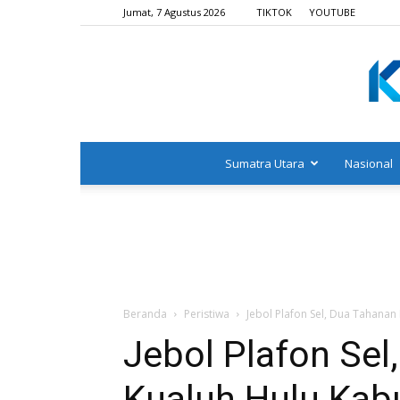
Jumat, 7 Agustus 2026
TIKTOK
YOUTUBE
Sumatra Utara
Nasional
Beranda
Peristiwa
Jebol Plafon Sel, Dua Tahanan
Jebol Plafon Sel
Kualuh Hulu Kab