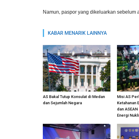
Namun, paspor yang dikeluarkan sebelum at
KABAR MENARIK LAINNYA
AS Bakal Tutup Konsulat di Medan
Misi AS Per
dan Sejumlah Negara
Ketahanan E
dan ASEAN 
Energi Nuklir