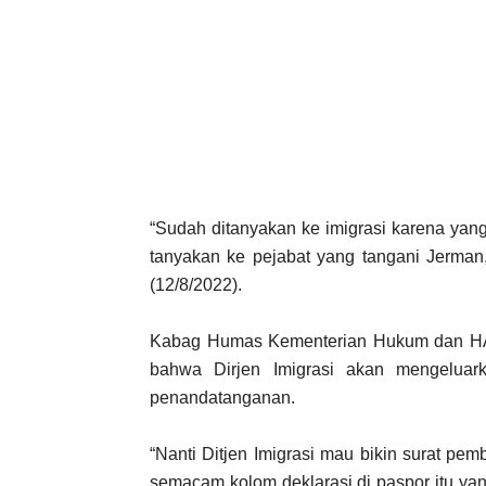
“Sudah ditanyakan ke imigrasi karena yan
tanyakan ke pejabat yang tangani Jerman,
(12/8/2022).
Kabag Humas Kementerian Hukum dan HAM
bahwa Dirjen Imigrasi akan mengelua
penandatanganan.
“Nanti Ditjen Imigrasi mau bikin surat pem
semacam kolom deklarasi di paspor itu ya