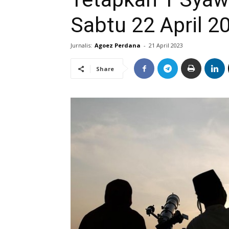
Sabtu 22 April 2
Jurnalis:
Agoez Perdana
-
21 April 2023
Share