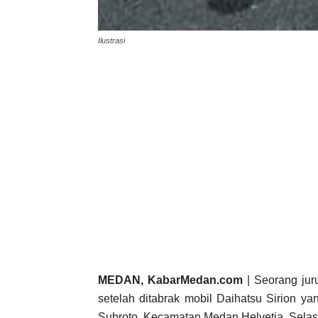
Ilustrasi
MEDAN, KabarMedan.com
| Seorang juru
setelah ditabrak mobil Daihatsu Sirion y
Subroto, Kecamatan Medan Helvetia, Selasa