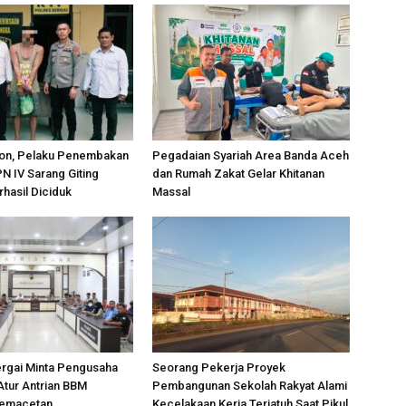
on, Pelaku Penembakan
Pegadaian Syariah Area Banda Aceh
PN IV Sarang Giting
dan Rumah Zakat Gelar Khitanan
rhasil Diciduk
Massal
ergai Minta Pengusaha
Seorang Pekerja Proyek
Atur Antrian BBM
Pembangunan Sekolah Rakyat Alami
Kemacetan
Kecelakaan Kerja Terjatuh Saat Pikul