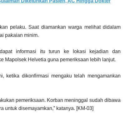
ulaiman Dikeluhkan Pasien, AC Hingga Dokter
an pelaku. Saat diamankan warga melihat didalam
ai pakaian minim.
apat informasi itu turun ke lokasi kejadian dan
Mapolsek Helvetia guna pemeriksaan lebih lanjut.
tmi, ketika dikonfirmasi mengaku telah mengamankan
lakukan pemeriksaan. Korban meninggal sudah dibawa
ara untuk disemayamkan,” katanya. [KM-03]