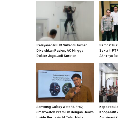
Pelayanan RSUD Sultan Sulaiman
Sempat Bur
Dikeluhkan Pasien, AC Hingga
Sekuriti PT
Dokter Jaga Jadi Sorotan
Akhirnya Be
Samsung Galaxy Watch Ultra2,
Kapolres S
Smartwatch Premium dengan Health
Kooperatif 
Inside Berbasis AI Telah Hadir!
Antisipasi 