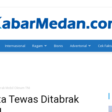
Internasional
Ragam
Bisnis
Advertorial
Cek Fakt
KabarMedan.com
abrak Mobil Oknum TNI
ta Tewas Ditabrak
I