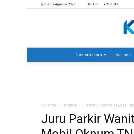
Jumat, 7 Agustus 2026
TIKTOK
YOUTUBE
Sumatra Utara
Nasional
Beranda
Peristiwa
Juru Parkir Wanita Tewas Dit
Juru Parkir Wani
Mobil Oknum TN