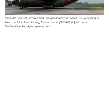
Inilah foto pesawat Hercules C130 dengan nomor registrasi A1310 yang jatuh di
kawasan Jalan Jamin Ginting, Medan, Selasa (30/6/2015). | foto credit :
Ival/Sandhiyudha, skyscrapercity.com