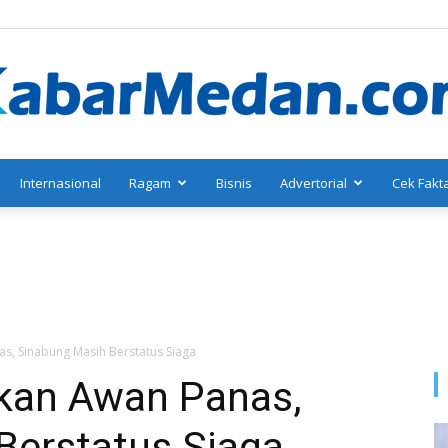
Internasional
Ragam
Bisnis
Advertorial
Cek Fakt
KabarMedan.com
, Sinabung Masih Berstatus Siaga
kan Awan Panas,
Berstatus Siaga