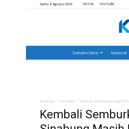
Sabtu, 8 Agustus 2026
TIKTOK
YOUTUBE
Sumatra Utara
Nasional
Beranda
Peristiwa
Kembali Semburkan Awan Panas
Kembali Sembur
Sinabung Masih 