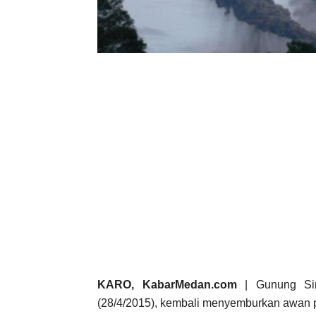
KARO, KabarMedan.com
| Gunung Sin
(28/4/2015), kembali menyemburkan awan 