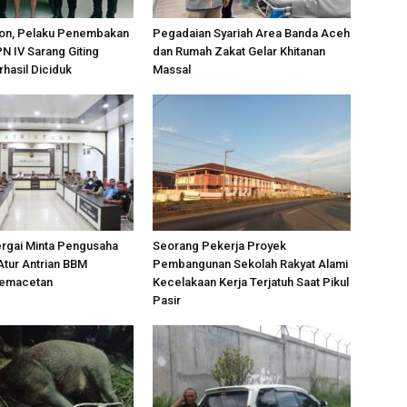
on, Pelaku Penembakan
Pegadaian Syariah Area Banda Aceh
PN IV Sarang Giting
dan Rumah Zakat Gelar Khitanan
rhasil Diciduk
Massal
ergai Minta Pengusaha
Seorang Pekerja Proyek
Atur Antrian BBM
Pembangunan Sekolah Rakyat Alami
Kemacetan
Kecelakaan Kerja Terjatuh Saat Pikul
Pasir