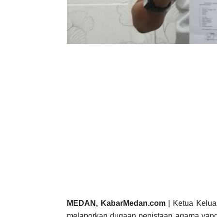
MEDAN, KabarMedan.com
| Ketua Kelua
melaporkan dugaan penistaan agama yang