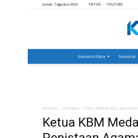
Jumat, 7 Agustus 2026
TIKTOK
YOUTUBE
Sumatra Utara
Nasional
Beranda
Peristiwa
Ketua KBM Medan Laporkan D
Ketua KBM Meda
Penistaan Agam