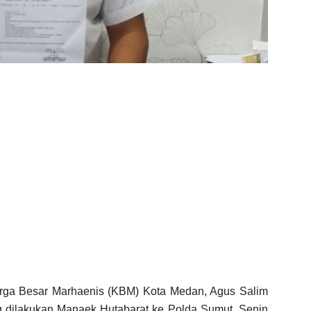
rga Besar Marhaenis (KBM) Kota Medan, Agus Salim
 dilakukan Manaek Hutabarat ke Polda Sumut, Senin