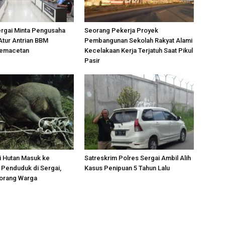
ergai Minta Pengusaha
Seorang Pekerja Proyek
Atur Antrian BBM
Pembangunan Sekolah Rakyat Alami
Kemacetan
Kecelakaan Kerja Terjatuh Saat Pikul
Pasir
i Hutan Masuk ke
Satreskrim Polres Sergai Ambil Alih
Penduduk di Sergai,
Kasus Penipuan 5 Tahun Lalu
orang Warga