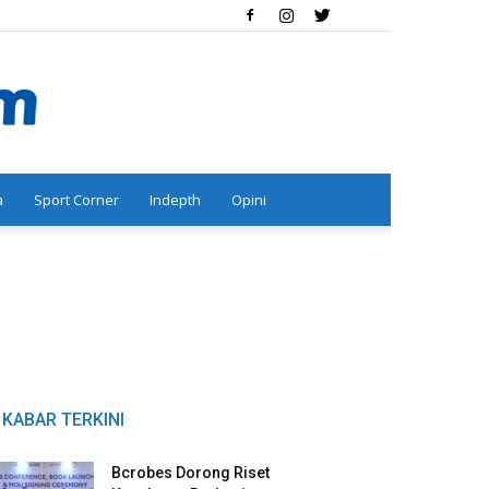
a
Sport Corner
Indepth
Opini
KABAR TERKINI
Bcrobes Dorong Riset