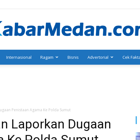
Internasional
Ragam
Bisnis
Advertorial
Cek Fakt
KabarMedan.com
ugaan Penistaan Agama Ke Polda Sumut
n Laporkan Dugaan
a Ke Polda Sumut