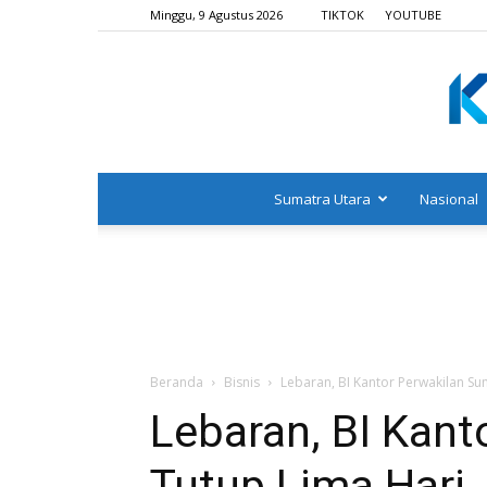
Minggu, 9 Agustus 2026
TIKTOK
YOUTUBE
Sumatra Utara
Nasional
Beranda
Bisnis
Lebaran, BI Kantor Perwakilan Su
Lebaran, BI Kan
Tutup Lima Hari