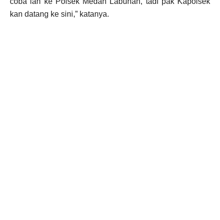
coba lah ke Polsek Medan Labuhan, tadi pak Kapolsek
kan datang ke sini,” katanya.