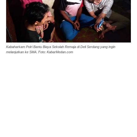
Kabaharkam Polri Bantu Biaya Sekolah Remaja di Deli Serdang yang ingin
melanjutkan ke SMA. Foto: KabarMedan.com