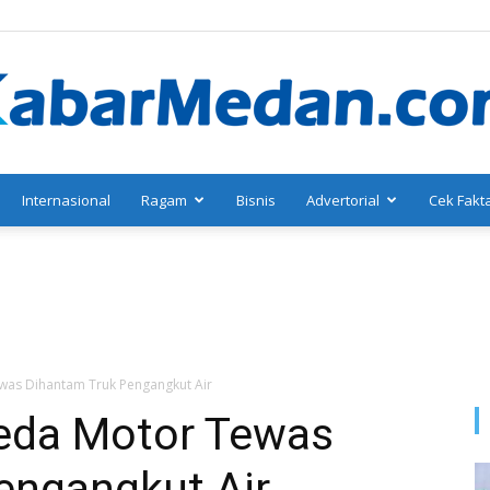
Internasional
Ragam
Bisnis
Advertorial
Cek Fakt
KabarMedan.com
as Dihantam Truk Pengangkut Air
eda Motor Tewas
engangkut Air