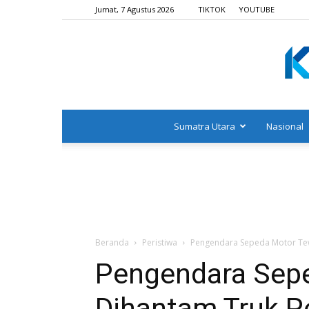
Jumat, 7 Agustus 2026
TIKTOK
YOUTUBE
Sumatra Utara
Nasional
Beranda
Peristiwa
Pengendara Sepeda Motor Tew
Pengendara Sep
Dihantam Truk P