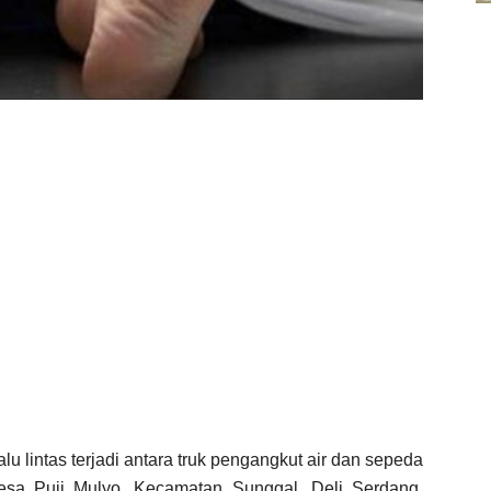
lu lintas terjadi antara truk pengangkut air dan sepeda
esa Puji Mulyo, Kecamatan Sunggal, Deli Serdang,