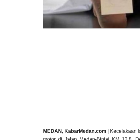
MEDAN, KabarMedan.com
| Kecelakaan la
motor di Jalan Medan-Binjai KM 12,8, D