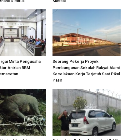
rhasil Diciduk
Massal
ergai Minta Pengusaha
Seorang Pekerja Proyek
Atur Antrian BBM
Pembangunan Sekolah Rakyat Alami
Kemacetan
Kecelakaan Kerja Terjatuh Saat Pikul
Pasir