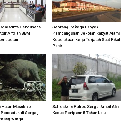
ergai Minta Pengusaha
Seorang Pekerja Proyek
Atur Antrian BBM
Pembangunan Sekolah Rakyat Alami
Kemacetan
Kecelakaan Kerja Terjatuh Saat Pikul
Pasir
i Hutan Masuk ke
Satreskrim Polres Sergai Ambil Alih
Penduduk di Sergai,
Kasus Penipuan 5 Tahun Lalu
orang Warga