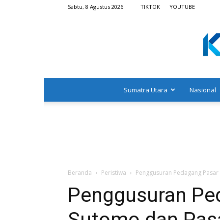
Sabtu, 8 Agustus 2026
TIKTOK
YOUTUBE
Sumatra Utara
Nasional
Beranda
Peristiwa
Penggusuran Pedagang Pasar 
Penggusuran Pe
Sutomo dan Pasa