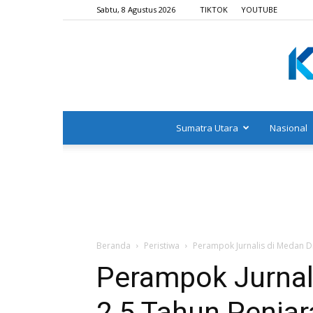
Sabtu, 8 Agustus 2026
TIKTOK
YOUTUBE
Sumatra Utara
Nasional
Beranda
Peristiwa
Perampok Jurnalis di Medan Di
Perampok Jurnal
2,5 Tahun Penjar