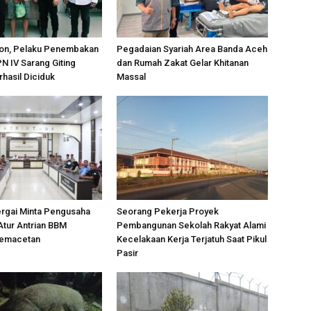
on, Pelaku Penembakan
Pegadaian Syariah Area Banda Aceh
PN IV Sarang Giting
dan Rumah Zakat Gelar Khitanan
rhasil Diciduk
Massal
ergai Minta Pengusaha
Seorang Pekerja Proyek
Atur Antrian BBM
Pembangunan Sekolah Rakyat Alami
Kemacetan
Kecelakaan Kerja Terjatuh Saat Pikul
Pasir