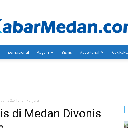
Internasional
Ragam
Bisnis
Advertorial
Cek Fakt
KabarMedan.com
vonis 2,5 Tahun Penjara
is di Medan Divonis
a