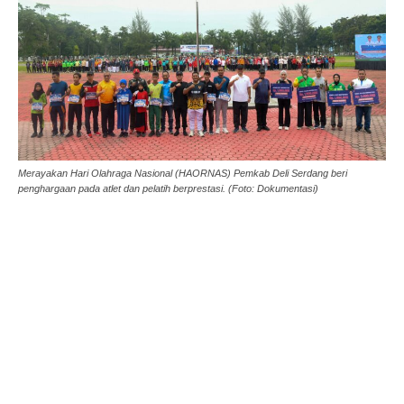
Merayakan Hari Olahraga Nasional (HAORNAS) Pemkab Deli Serdang beri
penghargaan pada atlet dan pelatih berprestasi. (Foto: Dokumentasi)