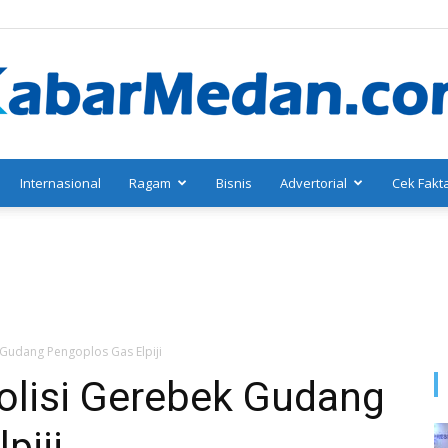
Internasional
Ragam
Bisnis
Advertorial
Cek Fakt
KabarMedan.com
 Gudang Pengoplos Gas Elpiji
olisi Gerebek Gudang
piji