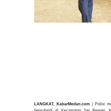
LANGKAT, KabarMedan.com
| Polisi m
bersubsidi di Kecamatan Sei Bengei, K