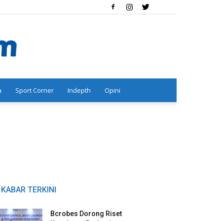
a
Sport Corner
Indepth
Opini
KABAR TERKINI
Bcrobes Dorong Riset