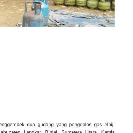
enggerebek dua gudang yang pengoplos gas elpiji
abupaten Langkat, Binjai, Sumatera Utara, Kamis