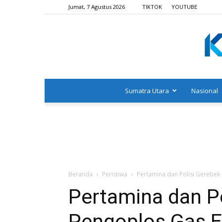
Jumat, 7 Agustus 2026
TIKTOK
YOUTUBE
Sumatra Utara
Nasional
Beranda
Peristiwa
Pertamina dan Polisi Gerebek
Pertamina dan P
Pengoplos Gas El