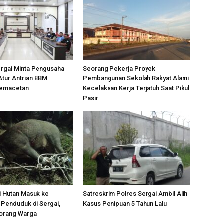
ergai Minta Pengusaha
Seorang Pekerja Proyek
Atur Antrian BBM
Pembangunan Sekolah Rakyat Alami
Kemacetan
Kecelakaan Kerja Terjatuh Saat Pikul
Pasir
i Hutan Masuk ke
Satreskrim Polres Sergai Ambil Alih
Penduduk di Sergai,
Kasus Penipuan 5 Tahun Lalu
orang Warga