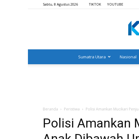
Sabtu, 8 Agustus 2026
TIKTOK
YOUTUBE
Sumatra Utara
Nasional
Beranda
Peristiwa
Polisi Amankan Mucikari Penj
Polisi Amankan M
Anak Dibawah U