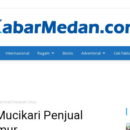
Internasional
Ragam
Bisnis
Advertorial
Cek Fakt
KabarMedan.com
ual Anak Dibawah Umur
ucikari Penjual
mur