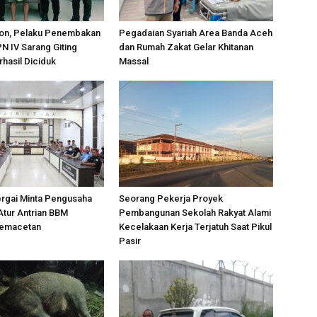
on, Pelaku Penembakan
Pegadaian Syariah Area Banda Aceh
PN IV Sarang Giting
dan Rumah Zakat Gelar Khitanan
rhasil Diciduk
Massal
ergai Minta Pengusaha
Seorang Pekerja Proyek
Atur Antrian BBM
Pembangunan Sekolah Rakyat Alami
Kemacetan
Kecelakaan Kerja Terjatuh Saat Pikul
Pasir