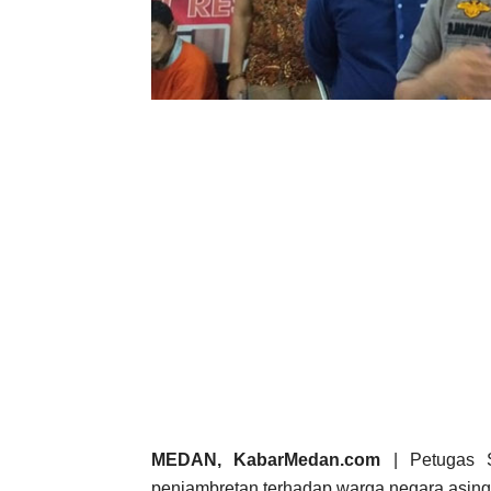
MEDAN, KabarMedan.com
| Petugas S
penjambretan terhadap warga negara asing (