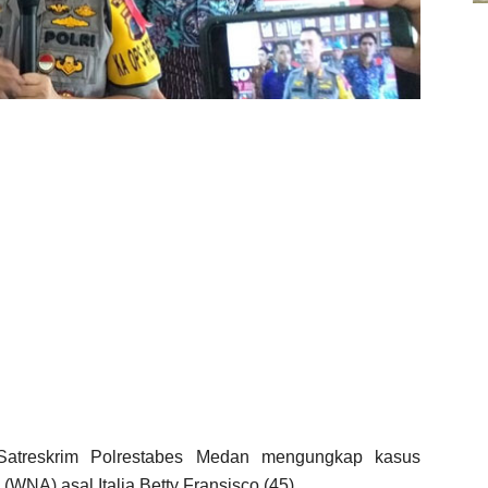
atreskrim Polrestabes Medan mengungkap kasus
WNA) asal Italia Betty Fransisco (45).