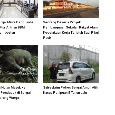
ergai Minta Pengusaha
Seorang Pekerja Proyek
Atur Antrian BBM
Pembangunan Sekolah Rakyat Alami
Kemacetan
Kecelakaan Kerja Terjatuh Saat Pikul
Pasir
i Hutan Masuk ke
Satreskrim Polres Sergai Ambil Alih
Penduduk di Sergai,
Kasus Penipuan 5 Tahun Lalu
orang Warga