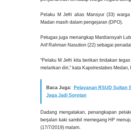
Pelaku M Jefri alias Mansyur (33) warg
Madan masih dalam pengejaran (DPO).
Petugas juga menangkap Mardiansyah Lubi
Arif Rahman Nasution (22) sebagai penadah
“Pelaku M Jefri kita berikan tindakan te
melarikan diri,” kata Kapolrestabes Medan
Baca Juga:
Pelayanan RSUD Sultan S
Jaga Jadi Sorotan
Dadang mengatakan, penangkapan pelaku b
berjalan kaki sambil memegang HP menuju
(17/7/2019) malam.