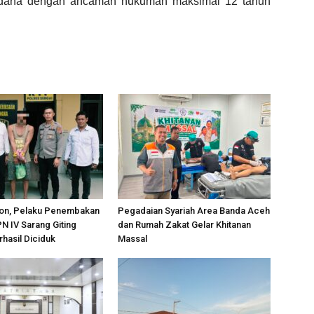
Pidana dengan ancaman hukuman maksimal 12 tahun
on, Pelaku Penembakan
Pegadaian Syariah Area Banda Aceh
PN IV Sarang Giting
dan Rumah Zakat Gelar Khitanan
rhasil Diciduk
Massal