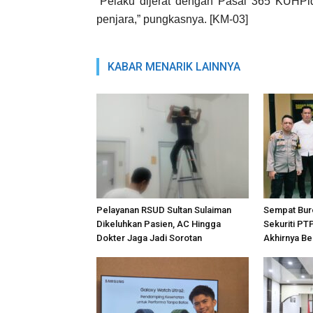
“Pelaku dijerat dengan Pasal 365 KUH
penjara,” pungkasnya. [KM-03]
KABAR MENARIK LAINNYA
Pelayanan RSUD Sultan Sulaiman
Sempat Bur
Dikeluhkan Pasien, AC Hingga
Sekuriti PT
Dokter Jaga Jadi Sorotan
Akhirnya Be