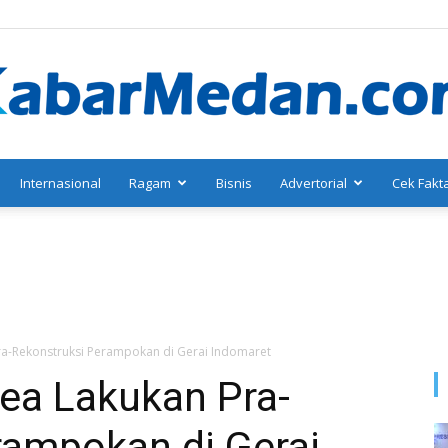
Internasional
Ragam
Bisnis
Advertorial
Cek Fakt
KabarMedan.com
ra-Rekonstruksi Perampokan di Gerai Indomaret
ea Lakukan Pra-
rampokan di Gerai