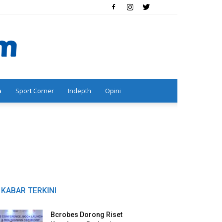
a
Sport Corner
Indepth
Opini
KABAR TERKINI
Bcrobes Dorong Riset