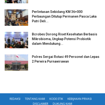
Perlintasan Sebidang KM 36+000
Perbaungan Ditutup Permanen Pasca Laka
Putri Deli...
Bcrobes Dorong Riset Kesehatan Berbasis
Mikrobioma, Ungkap Potensi Probiotik
dalam Mendukung...
Polres Sergai Rotasi 49 Personel dan Lepas
2 Perwira Purnawirawan
REDAKSI
TENTANG KAMI
KODE ETIK
KEBIJAKAN PRIVASI
DISCLAIMER
DUKUNG KAMI