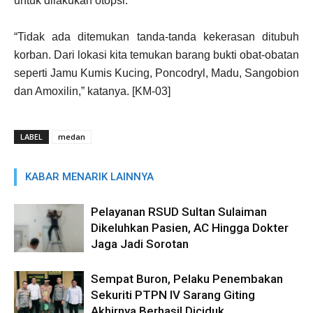
untuk dilakukan otopsi.
“Tidak ada ditemukan tanda-tanda kekerasan ditubuh
korban. Dari lokasi kita temukan barang bukti obat-obatan
seperti Jamu Kumis Kucing, Poncodryl, Madu, Sangobion
dan Amoxilin,” katanya. [KM-03]
LABEL
medan
KABAR MENARIK LAINNYA
Pelayanan RSUD Sultan Sulaiman
Dikeluhkan Pasien, AC Hingga Dokter
Jaga Jadi Sorotan
Sempat Buron, Pelaku Penembakan
Sekuriti PTPN IV Sarang Giting
Akhirnya Berhasil Diciduk