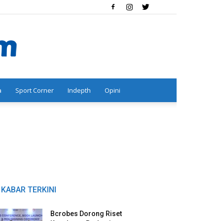
a
Sport Corner
Indepth
Opini
KABAR TERKINI
Bcrobes Dorong Riset