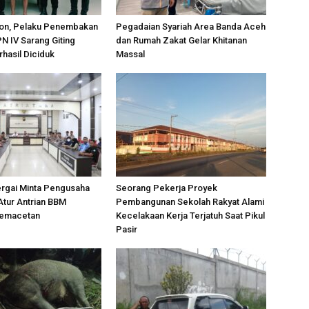
on, Pelaku Penembakan
Pegadaian Syariah Area Banda Aceh
PN IV Sarang Giting
dan Rumah Zakat Gelar Khitanan
rhasil Diciduk
Massal
ergai Minta Pengusaha
Seorang Pekerja Proyek
Atur Antrian BBM
Pembangunan Sekolah Rakyat Alami
Kemacetan
Kecelakaan Kerja Terjatuh Saat Pikul
Pasir