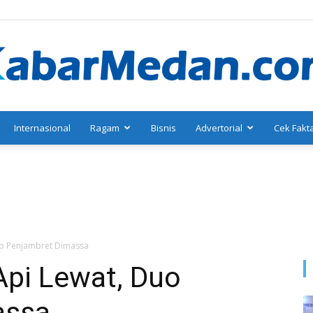
Internasional
Ragam
Bisnis
Advertorial
Cek Fakt
KabarMedan.com
uo Penjambret Dimassa
Api Lewat, Duo
assa