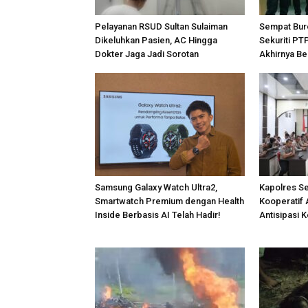
Pelayanan RSUD Sultan Sulaiman
Sempat Bur
Dikeluhkan Pasien, AC Hingga
Sekuriti PT
Dokter Jaga Jadi Sorotan
Akhirnya Be
Samsung Galaxy Watch Ultra2,
Kapolres S
Smartwatch Premium dengan Health
Kooperatif 
Inside Berbasis AI Telah Hadir!
Antisipasi 