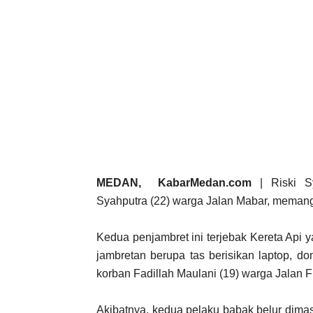
MEDAN, KabarMedan.com
| Riski Sy
Syahputra (22) warga Jalan Mabar, memang 
Kedua penjambret ini terjebak Kereta Api y
jambretan berupa tas berisikan laptop, do
korban Fadillah Maulani (19) warga Jalan
Akibatnya, kedua pelaku babak belur dim