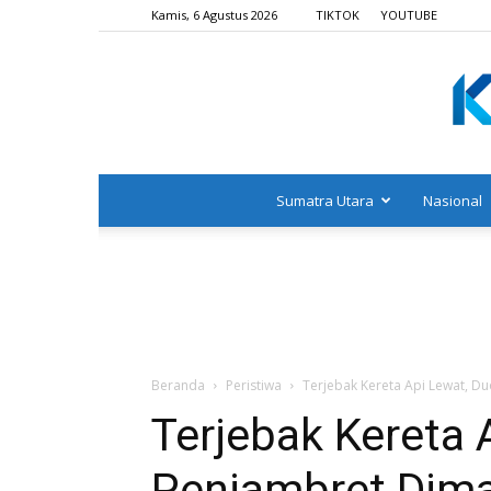
Kamis, 6 Agustus 2026
TIKTOK
YOUTUBE
Sumatra Utara
Nasional
Beranda
Peristiwa
Terjebak Kereta Api Lewat, D
Terjebak Kereta 
Penjambret Dim