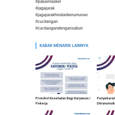
#pakaimasker
#jagajarak
#jagajarakhindarikerumunan
#cucitangan
#cucitangandengansabun
KABAR MENARIK LAINNYA
Protokol Kesehatan Bagi Karyawan /
Penyebaran
Pekerja
Ditransmsik