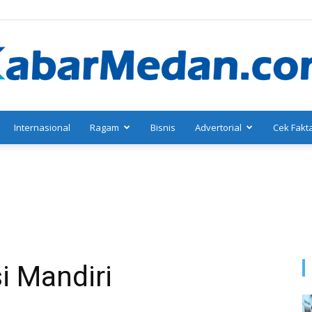
Internasional
Ragam
Bisnis
Advertorial
Cek Fakt
KabarMedan.com
i Mandiri