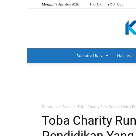
Minggu, 9 Agustus 2026
TIKTOK
YOUTUBE
Sumatra Utara
Nasional
Beranda
Event
Toba Charity Run: Berlari Untuk P
Toba Charity Run
Pendidikan Yang 