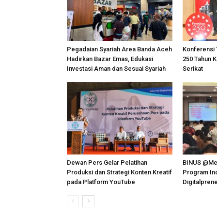
Pegadaian Syariah Area Banda Aceh
Konferensi 
Hadirkan Bazar Emas, Edukasi
250 Tahun 
Investasi Aman dan Sesuai Syariah
Serikat
Dewan Pers Gelar Pelatihan
BINUS @Me
Produksi dan Strategi Konten Kreatif
Program Ino
pada Platform YouTube
Digitalpren