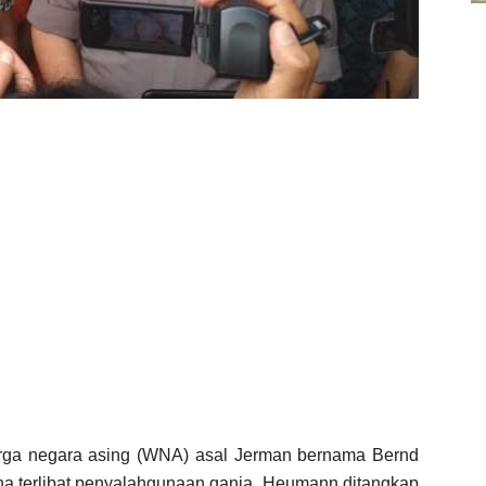
rga negara asing (WNA) asal Jerman bernama Bernd
ena terlibat penyalahgunaan ganja. Heumann ditangkap