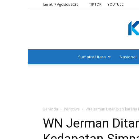
Jumat, 7 Agustus 2026
TIKTOK
YOUTUBE
Sumatra Utara
Nasional
Beranda
Peristiwa
WN Jerman Ditangkap karena 
WN Jerman Dita
Kedapatan Simp