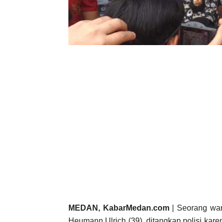
MEDAN, KabarMedan.com
| Seorang wa
Heumann Ulrich (39), ditangkap polisi kar