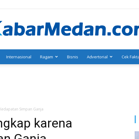
Internasional
Ragam
Bisnis
Advertorial
Cek Fakt
KabarMedan.com
Kedapatan Simpan Ganja
ngkap karena
an Ganja