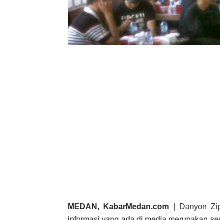
MEDAN, KabarMedan.com
| Danyon Zip
informasi yang ada di media merupakan se