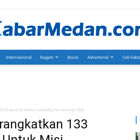
Internasional
Ragam
Bisnis
Advertorial
Cek Fakt
KabarMedan.com
3 Prajurit Ke Afrika Untuk Misi Perdamaian PBB
erangkatkan 133
a Untuk Misi