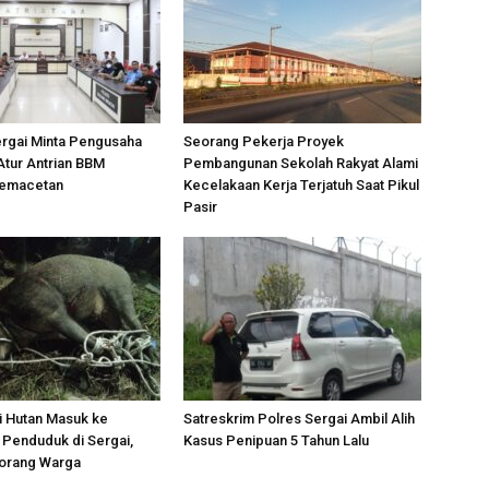
ergai Minta Pengusaha
Seorang Pekerja Proyek
Atur Antrian BBM
Pembangunan Sekolah Rakyat Alami
Kemacetan
Kecelakaan Kerja Terjatuh Saat Pikul
Pasir
i Hutan Masuk ke
Satreskrim Polres Sergai Ambil Alih
Penduduk di Sergai,
Kasus Penipuan 5 Tahun Lalu
orang Warga