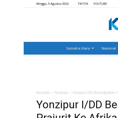
Minggu, 9 Agustus 2026
TIKTOK
YOUTUBE
Sumatra Utara
Nasional
Beranda
Peristiwa
Yonzipur I/DD Berangkatkan 13
Yonzipur I/DD B
Prajurit Ke Afrik