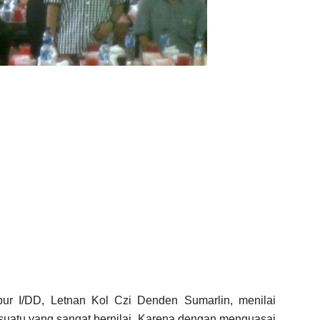
ur I/DD, Letnan Kol Czi Denden Sumarlin, menilai
suatu yang sangat bernilai. Karena dengan menguasai