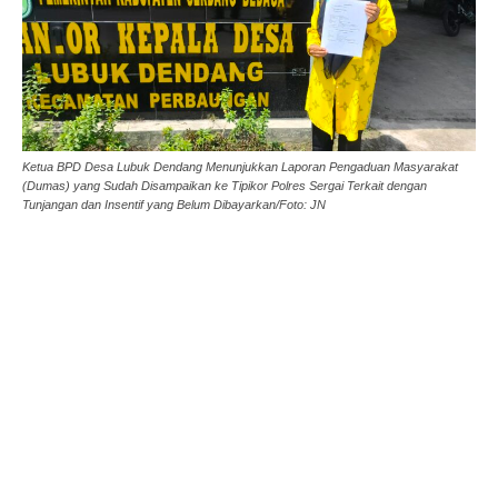
Ketua BPD Desa Lubuk Dendang Menunjukkan Laporan Pengaduan Masyarakat
(Dumas) yang Sudah Disampaikan ke Tipikor Polres Sergai Terkait dengan
Tunjangan dan Insentif yang Belum Dibayarkan/Foto: JN