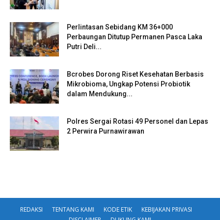
Perlintasan Sebidang KM 36+000
Perbaungan Ditutup Permanen Pasca Laka
Putri Deli...
Bcrobes Dorong Riset Kesehatan Berbasis
Mikrobioma, Ungkap Potensi Probiotik
dalam Mendukung...
Polres Sergai Rotasi 49 Personel dan Lepas
2 Perwira Purnawirawan
REDAKSI
TENTANG KAMI
KODE ETIK
KEBIJAKAN PRIVASI
DISCLAIMER
DUKUNG KAMI