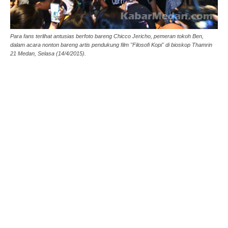
Para fans terlihat antusias berfoto bareng Chicco Jericho, pemeran tokoh Ben,
dalam acara nonton bareng artis pendukung film "Filosofi Kopi" di bioskop Thamrin
21 Medan, Selasa (14/4/2015).