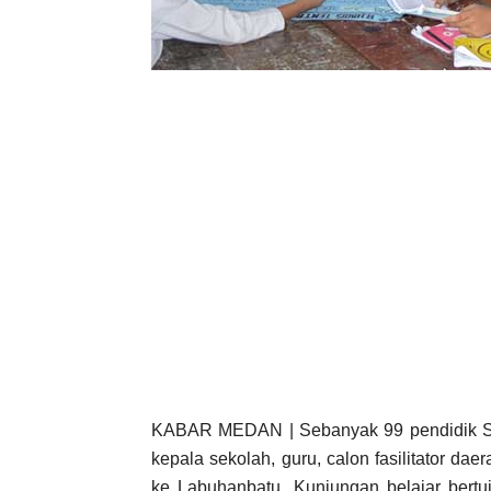
KABAR MEDAN | Sebanyak 99 pendidik Ser
kepala sekolah, guru, calon fasilitator da
ke Labuhanbatu. Kunjungan belajar bertuj