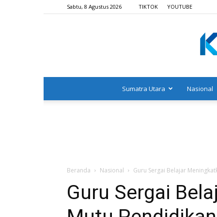
Sabtu, 8 Agustus 2026
TIKTOK
YOUTUBE
Sumatra Utara
Nasional
Beranda
Nasional
Guru Sergai Belajar Meningka
Guru Sergai Bela
Mutu Pendidikan