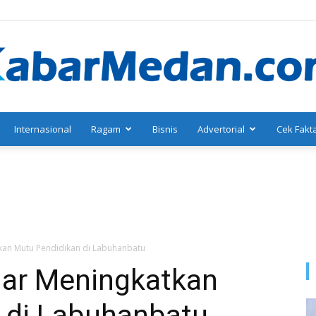
Internasional
Ragam
Bisnis
Advertorial
Cek Fakt
KabarMedan.com
tkan Mutu Pendidikan di Labuhanbatu
jar Meningkatkan
 di Labuhanbatu