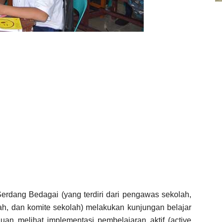
dang Bedagai (yang terdiri dari pengawas sekolah,
erah, dan komite sekolah) melakukan kunjungan belajar
uan melihat implementasi pembelajaran aktif (active