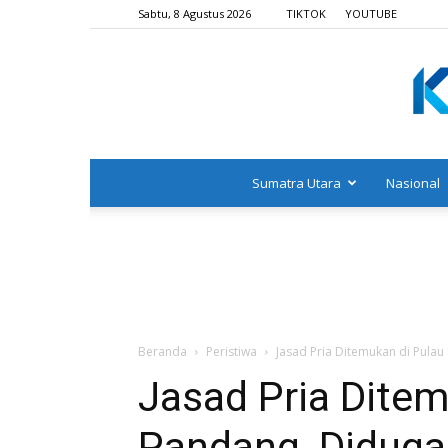
Sabtu, 8 Agustus 2026
TIKTOK
YOUTUBE
Sumatra Utara
Nasional
Beranda
Peristiwa
Jasad Pria Ditemukan di Pulau
Jasad Pria Ditem
Pandang, Diduga