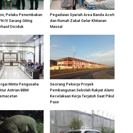
on, Pelaku Penembakan
Pegadaian Syariah Area Banda Aceh
PN IV Sarang Giting
dan Rumah Zakat Gelar Khitanan
rhasil Diciduk
Massal
ergai Minta Pengusaha
Seorang Pekerja Proyek
Atur Antrian BBM
Pembangunan Sekolah Rakyat Alami
Kemacetan
Kecelakaan Kerja Terjatuh Saat Pikul
Pasir