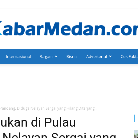
Internasional
Ragam
Bisnis
Advertorial
Cek Fakt
KabarMedan.com
 Pandang, Diduga Nelayan Sergai yang Hilang Diterjang...
ukan di Pulau
 Nelayan Sergai yang