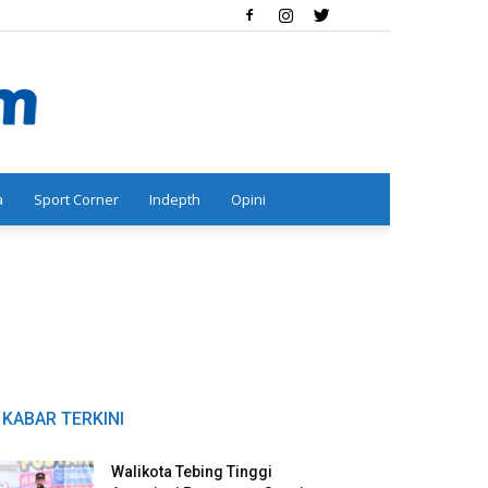
a
Sport Corner
Indepth
Opini
KABAR TERKINI
Walikota Tebing Tinggi