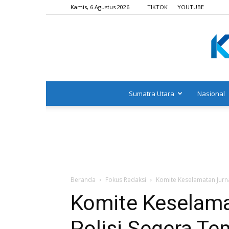
Kamis, 6 Agustus 2026
TIKTOK
YOUTUBE
Sumatra Utara
Nasional
Beranda
Fokus Redaksi
Komite Keselamatan Jurn
Komite Keselama
Polisi Segera Te