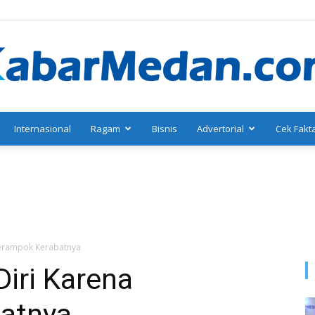
Internasional
Ragam
Bisnis
Advertorial
Cek Fakt
KabarMedan.com
Merampok Kerabatnya
iri Karena
atnya