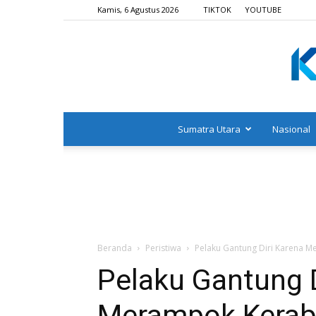
Kamis, 6 Agustus 2026
TIKTOK
YOUTUBE
Sumatra Utara
Nasional
Beranda
Peristiwa
Pelaku Gantung Diri Karena 
Pelaku Gantung D
Merampok Kerab