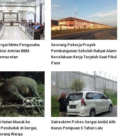
ergai Minta Pengusaha
Seorang Pekerja Proyek
Atur Antrian BBM
Pembangunan Sekolah Rakyat Alami
Kemacetan
Kecelakaan Kerja Terjatuh Saat Pikul
Pasir
i Hutan Masuk ke
Satreskrim Polres Sergai Ambil Alih
Penduduk di Sergai,
Kasus Penipuan 5 Tahun Lalu
orang Warga