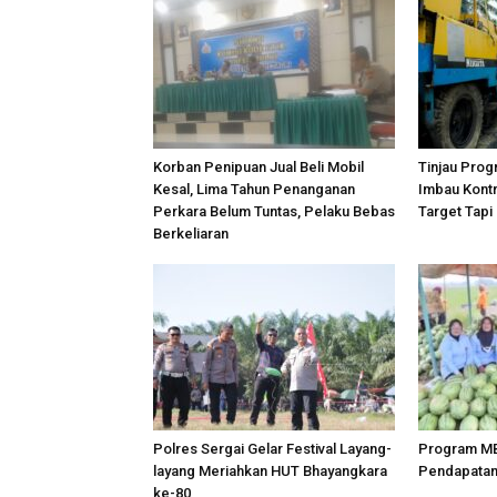
Korban Penipuan Jual Beli Mobil
Tinjau Prog
Kesal, Lima Tahun Penanganan
Imbau Kontr
Perkara Belum Tuntas, Pelaku Bebas
Target Tapi
Berkeliaran
Polres Sergai Gelar Festival Layang-
Program M
layang Meriahkan HUT Bhayangkara
Pendapatan 
ke-80