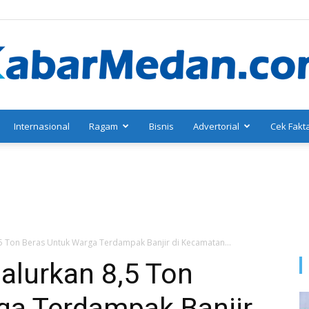
Internasional
Ragam
Bisnis
Advertorial
Cek Fakt
KabarMedan.com
5 Ton Beras Untuk Warga Terdampak Banjir di Kecamatan...
alurkan 8,5 Ton
ga Terdampak Banjir