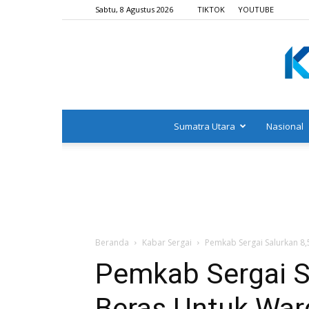
Sabtu, 8 Agustus 2026
TIKTOK
YOUTUBE
Sumatra Utara
Nasional
Beranda
Kabar Sergai
Pemkab Sergai Salurkan 8,
Pemkab Sergai S
Beras Untuk War