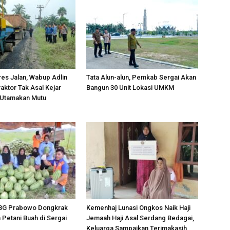
res Jalan, Wabup Adlin
Tata Alun-alun, Pemkab Sergai Akan
aktor Tak Asal Kejar
Bangun 30 Unit Lokasi UMKM
 Utamakan Mutu
BG Prabowo Dongkrak
Kemenhaj Lunasi Ongkos Naik Haji
Petani Buah di Sergai
Jemaah Haji Asal Serdang Bedagai,
Keluarga Sampaikan Terimakasih