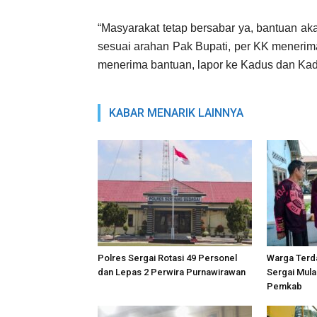
“Masyarakat tetap bersabar ya, bantuan a
sesuai arahan Pak Bupati, per KK menerima
menerima bantuan, lapor ke Kadus dan Kad
KABAR MENARIK LAINNYA
Polres Sergai Rotasi 49 Personel
Warga Terda
dan Lepas 2 Perwira Purnawirawan
Sergai Mula
Pemkab